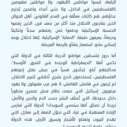
الرابعة، ليسوا مواطنين كاليهود، ولا مواطنين منقوصين
كالفلسطينيين في الداخل، ولا حتى أعداء واضحين يُحترم
عداؤهم، هم كائنات معلّقة في العدم القانوني. أهل الجولان
الذين يقارعون الاحتلال منذ أكثر من نصف قرن، الذين رفضوا
الجنسية الإسرائيلية ودفعوا ثمن رفضهم سجناً وتنكيلاً
وحرماناً، يعرفون حقيقة “الحماية” الإسرائيلية: إنها احتلال بوجه
إنساني بشع، استعمار يتقنّع بالرحمة المريضة.
أما دروز فلسطين، مواطنو الدرجة الثالثة في الدولة التي
تدّعي أنها “الديمقراطية الوحيدة في الشرق الأوسط”،
فحكايتهم أبلغ. يُجنّدون قسراً في جيش يقتل إخوتهم
الفلسطينيين، يُستخدمون كدرع بشري أخلاقي لتبرير الاحتلال،
ثم يُرمون في هامش الهامش، لا هم عرب مقبولون ولا يهود
مرغوبون. إسرائيل التي صنعت نظام فصل عنصري متطوراً
داخل حدودها، التي تُصنّف البشر حسب الدم والدين والأصل،
تريدنا أن نصدّق أنها ستحمي السويداء؟ الدولة التي تمارس
الإبادة الممنهجة في غزة، التي تحوّل الضفة إلى معازل، التي
تهدم البيوت وتقتلع الأشجار وتسرق الأرض، هذه الدولة
ستكون حامية للدروز السوريين؟