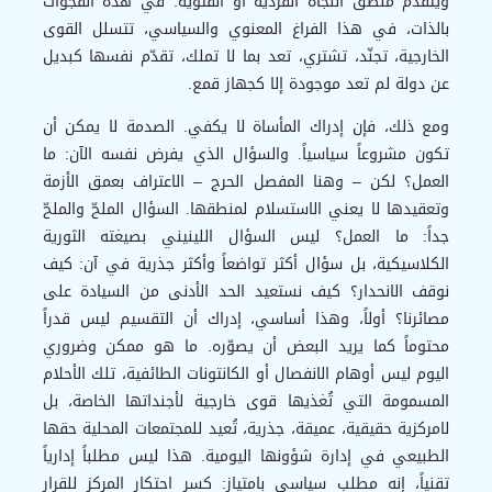
ويتقدّم منطق النجاة الفردية أو الفئوية. في هذه الفجوات
بالذات، في هذا الفراغ المعنوي والسياسي، تتسلل القوى
الخارجية، تجنّد، تشتري، تعد بما لا تملك، تقدّم نفسها كبديل
عن دولة لم تعد موجودة إلا كجهاز قمع.
ومع ذلك، فإن إدراك المأساة لا يكفي. الصدمة لا يمكن أن
تكون مشروعاً سياسياً. والسؤال الذي يفرض نفسه الآن: ما
العمل؟ لكن – وهنا المفصل الحرج – الاعتراف بعمق الأزمة
وتعقيدها لا يعني الاستسلام لمنطقها. السؤال الملحّ والملحّ
جداً: ما العمل؟ ليس السؤال اللينيني بصيغته الثورية
الكلاسيكية، بل سؤال أكثر تواضعاً وأكثر جذرية في آن: كيف
نوقف الانحدار؟ كيف نستعيد الحد الأدنى من السيادة على
مصائرنا؟ أولاً، وهذا أساسي، إدراك أن التقسيم ليس قدراً
محتوماً كما يريد البعض أن يصوّره. ما هو ممكن وضروري
اليوم ليس أوهام الانفصال أو الكانتونات الطائفية، تلك الأحلام
المسمومة التي تُغذيها قوى خارجية لأجنداتها الخاصة، بل
لامركزية حقيقية، عميقة، جذرية، تُعيد للمجتمعات المحلية حقها
الطبيعي في إدارة شؤونها اليومية. هذا ليس مطلباً إدارياً
تقنياً، إنه مطلب سياسي بامتياز: كسر احتكار المركز للقرار