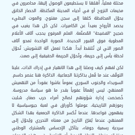
محتلة فعلياً، أهلها لا يستطيعون الوصول إليها، محاصرون في
مخيمات النزوح أو في أحياء المدينة المكتظة. الحصار الخانق
يحوّل المحافظة كلها إلى سجن مفتوح، والموت البطيء
يحصد الأرواح بعيداً عن الكاميرات. لكن كل هذا يغيب في
ضجيج “الفضيحة” المُصنّعة. العلم المرفوع يحجب آلاف الأعلام
المطوية فوق القبور الجديدة. الصورة الواحدة تمحو آلاف
الصور التي لن تُلتقط أبداً. هكذا تعمل آلة التشويش: تُحوّل
لحظة يأس إلى جريمة، وتُحوّل الجريمة الحقيقية إلى صمت.
لكن لفهم كيف وصلنا إلى هذا الانهيار في إدراك الذات، علينا
التوقّف عند ما فُعل بذاكرتنا الجماعية. الذاكرة هنا عنصر حاسم.
السويداء والجنوب السوري عموماً عاشوا عقوداً من التهميش
الممنهج، ليس إهمالاً عفوياً بقدر ما هو سياسة مدروسة.
خُصخصت إدارة شؤونهم لصالح أمراء حرب صغار، سُلبت
رموزهم التاريخية، عوملوا كأوراق في لعبة جيوسياسية لا
يفهمون قواعدها. عندما تُكسر الذاكرة الجمعية بهذا الشكل
الممنهج، عندما يُفرّغ التاريخ من معناه التحرري ويُحوّل إلى
سردية رسمية جوفاء، يتآكل الإحساس بالمشترك الوطني