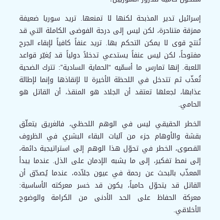
إسرائيل تدير المذبحة لكنها لا تمنعها. تريد سوريا ضعيفة
ممزقة متناحرة، لكن ليس إلى درجة الفوضى الكاملة التي قد
تُنتج قوى لا يمكن التحكم بها. تريد عنفاً كافياً لإبقاء الجرح
مفتوحاً، لكن ليس عنفاً يستدعي تدخلاً دولياً قد يُغيّر قواعد
اللعبة. إنها تمارس ما أسمّيه “الحماية السادية”: تترك الضحية
تُعذّب ثم تتدخل في اللحظة الأخيرة لا لإنقاذها وإنما لإطالة
عذابها، لجعلها تعتقد أن الجلاد هو المنقذ، أن القاتل هو
الحامي.
الخطر الحقيقي ليس في الوهم اللحظي، فالغريق يتعلّق
بقشة والأوهام جزء من آليات البقاء البشري في الظروف
القصوى، الخطر في تحوّل هذا الوهم إلى استراتيجية دائمة،
إلى نمط تفكير، إلى ما يشبه الإدمان على الذل. عندما يبدأ
المعذّب بالبحث عن رحمة في عيون جلاّده، عندما يُصدّق أن
القاتل قد يتحوّل حامياً، يكون قد خسر معركته الأساسية:
معركة الحفاظ على الحد الأدنى من الكرامة والوضوح
الأخلاقي.