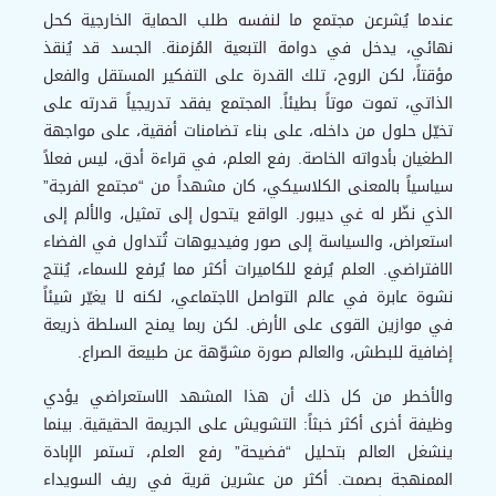
عندما يُشرعن مجتمع ما لنفسه طلب الحماية الخارجية كحل
نهائي، يدخل في دوامة التبعية المُزمنة. الجسد قد يُنقذ
مؤقتاً، لكن الروح، تلك القدرة على التفكير المستقل والفعل
الذاتي، تموت موتاً بطيئاً. المجتمع يفقد تدريجياً قدرته على
تخيّل حلول من داخله، على بناء تضامنات أفقية، على مواجهة
الطغيان بأدواته الخاصة. رفع العلم، في قراءة أدق، ليس فعلاً
سياسياً بالمعنى الكلاسيكي، كان مشهداً من “مجتمع الفرجة”
الذي نظّر له غي ديبور. الواقع يتحول إلى تمثيل، والألم إلى
استعراض، والسياسة إلى صور وفيديوهات تُتداول في الفضاء
الافتراضي. العلم يُرفع للكاميرات أكثر مما يُرفع للسماء، يُنتج
نشوة عابرة في عالم التواصل الاجتماعي، لكنه لا يغيّر شيئاً
في موازين القوى على الأرض. لكن ربما يمنح السلطة ذريعة
إضافية للبطش، والعالم صورة مشوّهة عن طبيعة الصراع.
والأخطر من كل ذلك أن هذا المشهد الاستعراضي يؤدي
وظيفة أخرى أكثر خبثاً: التشويش على الجريمة الحقيقية. بينما
ينشغل العالم بتحليل “فضيحة” رفع العلم، تستمر الإبادة
الممنهجة بصمت. أكثر من عشرين قرية في ريف السويداء