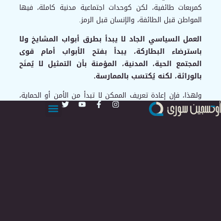
كمربعات طائفية، لكن كوحدات اجتماعية مدنية كاملة، فيها
المواطن قبل الطائفة، والإنسان قبل الرمز.
العمل السياسي الجاد لا يبدأ بطرق أبواب المشايخ ولا
باسترضاء البطاركة، يبدأ بفتح الأبواب أمام قوى
المجتمع الحية، المدنية، المؤمنة بأن التمثيل لا يُمنَح
بالوراثة، لكنه يُكتسَب بالممارسة.
ولهذا، فإن إعادة تعريف الممكن لا تبدأ من الأمن أو الحماية،
بل من استعادة السياسة بوصفها فعلاً أخلاقياً وتنظيمياً.
السياسة، في تعريفها الأدق، ليست فن الممكن فحسب، ذلك
التعريف البراغماتي الفقير، السياسية هي فن تحديد المعايير
التي تُنظّم هذا الممكن وتمنحه معنى. في السياق السوري
اليوم، هذا يعني أشياء محددة وملموسة: إغلاق سوق
الحمايات بكل أشكاله، فتح نقاش وطني حقيقي حول شكل
الدولة المستقبلية بعيداً عن وصاية هذا الطرف الخارجي أو
ذاك، تسمية الأشياء بأسمائها الحقيقية دون مواربة أو تجميل.
الاحتلال احتلال، سواء جاء من دمشق أو من أنقرة أو من
واشنطن أو من تل أبيب. الاستبداد استبداد، سواء تقنّع