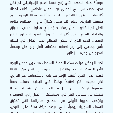
يومياً؟ لذلك اللحظة التي رُفع فيها العلم الإسرائيلي لم تكن
مجرد حدث سياسي لحظي أو إنفعال عاطفي، كانت لحظة
كاشفة بالمعنى الهايدغري، لحظة ينكشف فيها الوجود على
حقيقته العارية. العلم هنا يعمل كدالّ فارغ – مفهوم طوّره
لاكان ثم لاكلاو – دالّ يمكن ملؤه بأي مدلول حسب السياق
والحاجة. العلم الذي كان لعقود رمزاً للعدو المطلق، للشر
المحض، للآخر الذي لا يمكن التصالح معه، تحوّل في لحظة
يأس جماعي إلى رمز لحماية محتملة، لأمل ولو كان وهمياً،
لمخرج من جحيم لا يُطاق.
لكن لا يمكن قراءة هذه اللحظة السوداء من دون فحص الوجه
الآخر للصمت المريب، والتدخل المحسوب: إسرائيل من جهتها
لعبت الدور الذي أتقنته الإمبراطوريات الاستعمارية عبر التاريخ،
لكن بصيغة أكثر تعقيداً وخبثاً. في البداية، صمتت صمتاً
محسوباً. تركت جحافل القتل – تلك القطعان البشرية التي لا
تختلف عن جحافل التتر في وحشيتها – تصل إلى السويداء
وترتكب الدورة الأولى من المذابح. طائراتها التي تخترق
السماء السورية يومياً، التي ترصد حركة نملة على الأرض،