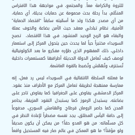
للثروة والكرامة معاً. والمجتمع، في مواجهة هذا الافتراس
المنظّم، بدأ رحلة بحث محمومة عن حمايات بديلة، أي حماية،
من أي مصدر. هكذا ولد ما أسمّيته سابقاً “اقتصاد الحماية”
الأمنية، نظام تبادلي معقد حيث الأمن بضاعة والخوف عملة
والبقاء هو الربح الوحيد المنشود. في هذا الاقتصاد، تصبح
السويداء مختبراً حياً لما يحدث حين يتحول المركز إلى استعمار
داخلي، ذلك المفهوم الذي طوّره مفكرو ما بعد الكولونيالية
لوصف كيف تُعامل الدولة الحديثة أطرافها كمستعمرات داخلية
تُستنزف وتُهمّش وتُضبط بالقوة الغاشمة.
ما فعلته السلطة الانتقالية في السويداء ليس رد فعل، إنه
ممارسة ممنهجة لطريقة تعامل المركز مع الأطراف منذ عقود.
المركز الدمشقي يفاوض على الجغرافيا كما يفاوض تاجر على
بضاعته، يستبدل الرموز كما يستبدل النقود المزيفة، يحاصر
المدن كما حاصر الرومان قرطاج. والهامش السوري، مدفوعاً
إلى حافة اليأس المطلق، يجد نفسه مضطراً لإعادة النظر في
كل مسلّماته: من هو العدو حقاً؟ من يمكن أن يكون صديقاً
ولو مؤقتاً؟ ما هو الممكن في عالم صار فيه المستحيل واقعاً