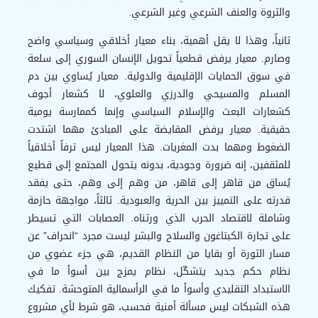
والثروة والعنف الشرعي وغير الشرعي.
ثانياً، وهذا لا يقل أهمية، بناء معيار أخلاقي وسياسي واضح
وصارم. معيار يرفض قطعياً تحويل الإنسان السوري إلى سلعة
في سوق الحمايات الإقليمية والدولية. معيار يُساوي بين دم
المسلم والمسيحي والدرزي والعلوي، لا كشعار أجوف
كشعارات البعث والإسلام السياسي وإنما كممارسة يومية
حقيقية. معيار يرفض المقايضة على المبادئ مهما اشتدت
الضغوط ومهما بدت المغريات. هذا المعيار ليس ترفاً أخلاقياً
للمثقفين، إنه ضرورة وجودية، بدونه يتحول المجتمع إلى قطيع
يُساق من قاهر إلى قاهر، من وهم إلى وهم، حتى يفقد
قدرته على التمييز بين الحرية والعبودية. ثالثاً، مواجهة حازمة
وشاملة لاقتصاد الحرب الذي ورثناه. العصابات التي تسيطر
على تجارة الكبتاغون والسلاح والبشر ليست مجرد “انحراف” عن
مسار الثورة أو بقايا من النظام القديم، هي جزء عضوي من
نظام حكم جديد يتشكّل، نظام يمزج بين أسوأ ما في
الاستبداد التقليدي وأسوأ ما في الرأسمالية المتوحشة. تفكيك
هذه الشبكات ليس مسألة أمنية فحسب، هو شرط لأي مشروع