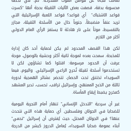
تعامت فجأة عن قوافل الموت المتحركة. ثم، في لحظة
محسوبة بدقة، قصفت بعض الآليات الثقيلة بحجة أنها “كسرت
قواعد الاشتباك” أي قواعد؟ قواعد اللعبة الإسرائيلية التي
تريد عنفاً منضبطاً، جنوباً خال من الأسلحة الثقيلة، مجازر
بالتقسيط، موتاً على نار هادئة لا يستفز الرأي العام الدولي
أكثر من اللازم.
لكن هذا القصف المحدود لم يكن لحماية أحد كان إدارة
للمذبحة. سمحت بعده لموجة ثانية أكثر وحشية بالوصول، موجة
عرفت أن الحدود مرسومة: اقتلوا كما تشاؤون لكن لا
تستخدموا أسلحة ثقيلة تُحرج الراعي الإسرائيلي. واليوم، فيما
السويداء تختنق تحت الحصار، تتحضر عشائر الهمجية لدورة
ثالثة من الذبح الممنهج، وإسرائيل تراقب، تحسب، تدير المشهد
كمخرج يضبط إيقاع المأساة.
غير أن سردية “التدخل الإنساني” تنهار أمام التجربة اليومية
للضحايا في الجولان وفلسطين. أي حماية هذه التي نتحدث
عنها؟ في الجولان المحتل، حيث يُفترض أن إسرائيل “تحمي”
أبناء عمومة ضحايا السويداء، يُعامل الدروز كبشر من الدرجة