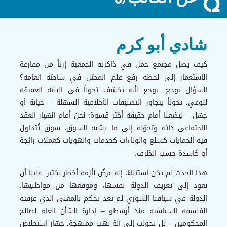
عن الكاتب/ة
شادي أبو كرم
كيف يصل مجتمع حمل في ذاكرته الجمعية إرثاً من مقارعة
الاستعمار إلى لحظة رفع علم المحتل في ساحته العامة؟
السؤال يوجع. يوجع لأنه يكشف تحولاً في البنية العميقة
للوعي، تحولاً يتجاوز التصنيفات الأخلاقية السهلة – خيانة أو
جهل – ليضعنا أمام حقيقة أكثر قسوة: نحن أمام انهيار العقد
الاجتماعي ذاته وتحوّله إلى ما يشبه السوق، سوق تُتداول
فيه الحمايات كسلع والولاءات كخدمات والهويات كعملات رائجة
أو كاسدة حسب الظرف.
هذا الحدث لم يكن استثناءً، إنه عرضٌ لأزمة أخطر بكثير. علينا أن
نعود إلى تعريف الدولة نفسها، وموقعها من مواطنيها.
الدولة في سياقنا السوري لم تعد تحكم بالمعنى الذي عرفته
الفلسفة السياسية منذ أرسطو – إدارة الشأن العام لصالح
المحكومين – بل تحولت إلى آلة نهب ممنهجة، جهاز استخلاص