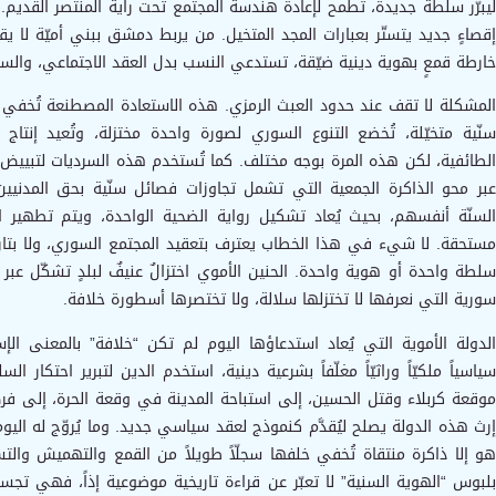
ليبرّر سلطة جديدة، تطمح لإعادة هندسة المجتمع تحت راية المنتصر القديم. ه
إقصاءٍ جديد يتستّر بعبارات المجد المتخيل. من يربط دمشق ببني أميّة لا ي
خارطة قمعٍ بهوية دينية ضيّقة، تستدعي النسب بدل العقد الاجتماعي، والسلا
المشكلة لا تقف عند حدود العبث الرمزي. هذه الاستعادة المصطنعة تُخفي مشرو
سنّية متخيّلة، تُخضع التنوع السوري لصورة واحدة مختزلة، وتُعيد إنتاج 
الطائفية، لكن هذه المرة بوجه مختلف. كما تُستخدم هذه السرديات لتبيي
عبر محو الذاكرة الجمعية التي تشمل تجاوزات فصائل سنّية بحق المدني
السنّة أنفسهم، بحيث يُعاد تشكيل رواية الضحية الواحدة، ويتم تطهير ا
مستحقة. لا شيء في هذا الخطاب يعترف بتعقيد المجتمع السوري، ولا بتاريخ
سلطة واحدة أو هوية واحدة. الحنين الأموي اختزالٌ عنيفٌ لبلدٍ تشكّل عبر ق
سورية التي نعرفها لا تختزلها سلالة، ولا تختصرها أسطورة خلافة.
الدولة الأموية التي يُعاد استدعاؤها اليوم لم تكن “خلافة” بالمعنى الإ
سياسياً ملكيّاً وراثيّاً مغلّفاً بشرعية دينية، استخدم الدين لتبرير احتكار
موقعة كربلاء وقتل الحسين، إلى استباحة المدينة في وقعة الحرة، إلى ف
إرث هذه الدولة يصلح ليُقدَّم كنموذج لعقد سياسي جديد. وما يُروّج له اليو
هو إلا ذاكرة منتقاة تُخفي خلفها سجلّاً طويلاً من القمع والتهميش وال
بلبوس “الهوية السنية” لا تعبّر عن قراءة تاريخية موضوعية إذاً، فهي تجسد 