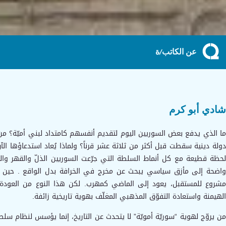
عن الكاتب/ة
شادي أبو كرم
ما الذي يدفع بعض السوريين اليوم لتقديم أنفسهم كامتداد لبني أميّة؟ من 
دولة دينية سقطت قبل أكثر من ثلاثة عشر قرناً؟ ولماذا يُعاد استدعاؤها ا
لحظة قطيعة مع كل أنماط السلطة التي جرّعت السوريين الذلّ والقهر وال
واضحة إلى مأزق سياسي يبحث عن مخرج في الخرافة بدل الواقع . حين
مشروع للمستقبل، يعود إلى الماضي كمهرب. لكن هذا النوع من العودة ليس
الهيمنة واستعادة التفوّق المذهبي المغلّف بهوية تاريخية زائفة.
من يروّج لهوية “سوريّة أمويّة” لا يتحدث عن التاريخ، إنما يؤسس لنظام سلط