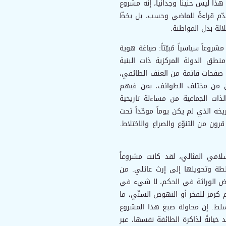
ذا ليس حنيناً وجدانياً، إنه مشروع
قدّم قراءةً للماضي وحسب، بل يخطّ
لة بدل المواطنة.
عاً سياسياً مُبيّتاً: صياغة هوية
منطق الدولة المركزية ذات البنية
ض صفحات قاتمة من العنف الطائفي،
ين من مختلف الطوائف، بمن فيهم
لذات الجماعية من مساءلة تاريخية
ه الذي لم يكن يوماً موحّداً تحت
رون من التنوّع والصراع والاختلاط.
سلامي المثالي، لقد كانت مشروعاً
 السلطة وتحويلها إلى إرث عائلي. من
رض الوراثة في الحكم، لا شيء في
م كرمز للفخر أو النهوض السنّي، ما
تسلط. إن محاولة صبغ هذا المشروع
خيانةً لذاكرة الطائفة نفسها، عبر