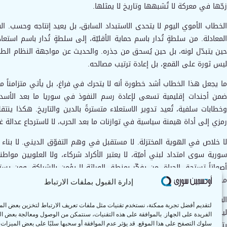
زجّها في معركة لا تُشبهها وتاريخ لا يمثلها.
الخطاب الأموي اليوم لا يتحدى الاستبداد السابق، بل يعيد إنتاجه وحسب. ا
المعادلة. من سلطةٍ تُدار باسم حماية الأقليّة، إلى سلطةٍ تُدار باسم استعادة
حين يتبدّل لونه، بل حين يُسحق من جذره. والحديث عن مواجهة النظام الطائ
ليس ثورة على القمع، بل إعادة ترتيب مصالحه.
ما يجعل هذا الخطاب أشد خطورة أنه لا يتحرك في فراغ، بل يأتي متزامناً م
ضمن أجندات إقليمية تسعى لإعادة رسم النفوذ في سوريا ما بعد الأسد
وخطابات سلفية، تُعيد تدوير الاستعلاء متسترةً بالدين والتاريخ. هكذا ينت
رمزي إلى أداة هيمنة سياسية في توازنات ما بعد الحرب، لا لاسترجاع عدالة غ
لا خلاص في الهوية المختزلة. لا مستقبل في وهم التفوّق الديني. لا بناء
سورية سوى امتداد لبني أميّة، لا يعتبر الأكراد شركاء، ولا العلويين مواطنين
أصواتاً تستحق الحياة. من يفكّر بمنطق الوراثة لا يؤمن بالشراكة. ومن يستد
مستقبلاً، بل يعيد إنتاج المأساة.
إدارة القبول بملفات الارتباط
الفرصة التي فتحها سقوط النظام لا تكمن في إعادة توزيع السلطة فقط، 
لتقديم أفضل تجربة ممكنة، نستخدم تقنيات مثل ملفات تعريف الارتباط لتخزين بعض ال
ليس في تغيير القناع، التحدي يكمن في كسر اللعبة كلّها. إما دولة مواطنين،
الفريدة على الجهاز. بالموافقة على هذه التقنيات، سنتمكن من الوصول ومعالجة بعض ال
يتبدّلون بالأسماء والرايات، ويستمرّون في الوظيفة ذاتها. من لم يتعلّم 
سلوك التصفح على هذا الموقع. قد يؤثر عدم الموافقة أو سحبها سلبًا على بعض الميزات