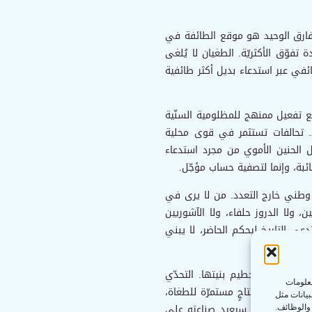
لفارق الوحيد هو موقع الطائفة في
 تفوّق الأكثريّة. الطغيان لا يُلغى
في عبر استدعاء بديل أكثر طائفية
ع تفعيل ممنهج للمظلومية السنّية
. تحالفات تستثمر في قوى محلية
قل الحنين الأموي من مجرد استدعاء
ائبة، وإنما لتصفية حساب مؤجّل.
 وطني خارج التعدد. من لا يرى في
، ولا الدروز حلفاء، ولا الآشوريين
عي التاريخ ليحكم الحاضر، لا يبني
وإنما في تحطيم بنيتها. التحدّي
معلومات
 أو إعادة إنتاجٍ مستمرّة للطغاة،
بيانات مثل
من سقوط الأسد، سيعيد صناعته على
 والوظائف.